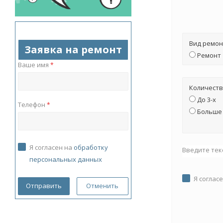
Вид ремон
Заявка на ремонт
Ремонт
Ваше имя
*
Количеств
До 3-х
Телефон
*
Больше 
Я согласен на
обработку
Введите тек
персональных данных
Я соглас
Отменить