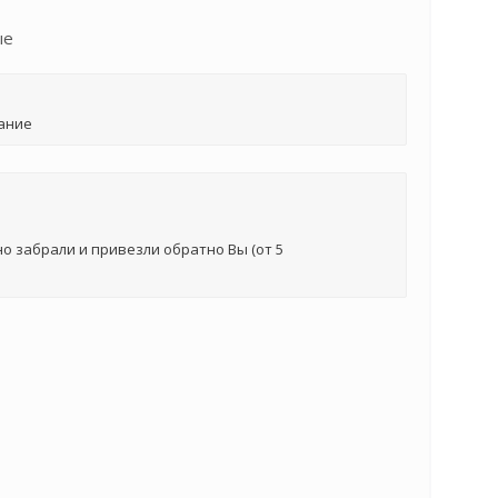
ые
ание
о забрали и привезли обратно Вы (от 5