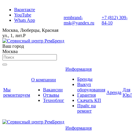
Вконтакте
YouTube
rembrand-
+7 (812) 309-
Whats App
msk@yandex.ru
84-10
Москва, Люберцы, Красная
ул., 1, лит.Р
Ваш город
Москва
Информация
Бренды
О компании
Выкуп
Мы
Вакансии
оборудования
Для
Аренда
ремонтируем
Отзывы
Гарантия
ЮрЛ
Техноблог
Скачать КП
Прайс на
ремонт
Информация