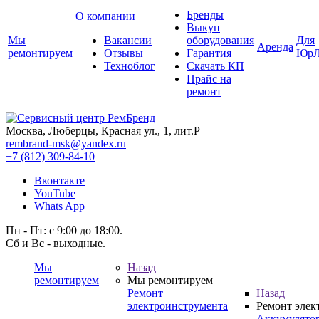
Бренды
О компании
Выкуп
Мы
Вакансии
оборудования
Для
Аренда
ремонтируем
Отзывы
Гарантия
ЮрЛ
Техноблог
Скачать КП
Прайс на
ремонт
Москва, Люберцы, Красная ул., 1, лит.Р
rembrand-msk@yandex.ru
+7 (812) 309-84-10
Вконтакте
YouTube
Whats App
Пн - Пт: с 9:00 до 18:00.
Сб и Вс - выходные.
Мы
Назад
ремонтируем
Мы ремонтируем
Ремонт
Назад
электроинструмента
Ремонт элек
Аккумулято