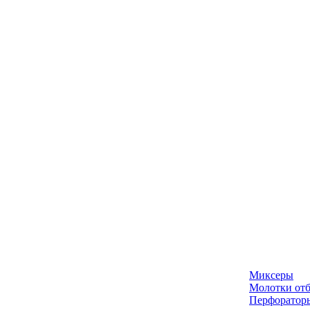
Миксеры
Молотки отб
Перфоратор