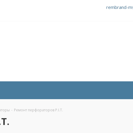
rembrand-m
аторы
-
Ремонт перфораторов P.I.T.
T.