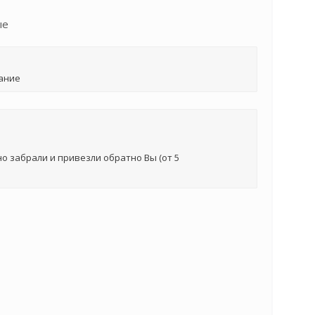
ые
ание
о забрали и привезли обратно Вы (от 5