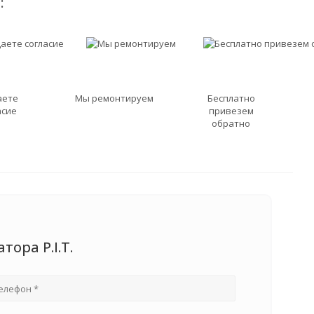
:
аете
Мы ремонтируем
Бесплатно
асие
привезем
обратно
ора P.I.T.