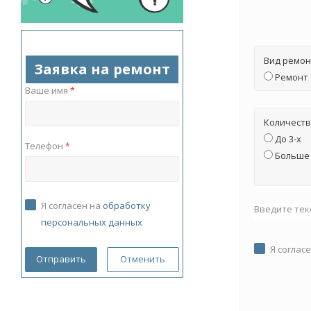
Вид ремон
Заявка на ремонт
Ремонт
Ваше имя
*
Количеств
До 3-х
Телефон
*
Больше 
Я согласен на
обработку
Введите тек
персональных данных
Я соглас
Отменить