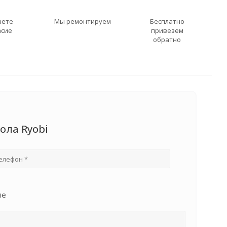
аете
Мы ремонтируем
Бесплатно
асие
привезем
обратно
ола Ryobi
ые