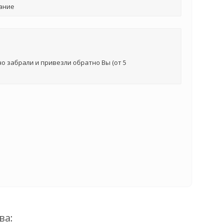
ание
о забрали и привезли обратно Вы (от 5
ва: