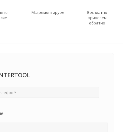
аете
Мы ремонтируем
Бесплатно
асие
привезем
обратно
INTERTOOL
ые