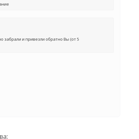
ание
о забрали и привезли обратно Вы (от 5
ва: