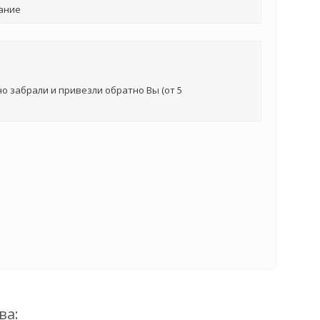
ание
о забрали и привезли обратно Вы (от 5
ва: