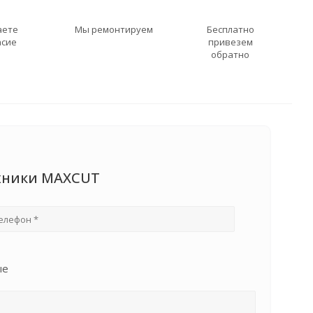
аете
Мы ремонтируем
Бесплатно
асие
привезем
обратно
ехники MAXCUT
ые