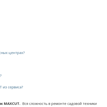
сных центрах?
?
T из сервиса?
ик MAXCUT.
Вся сложность в ремонте садовой техники