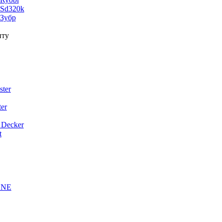
 Sd320k
 Зубр
нту
ter
er
 Decker
t
ONE