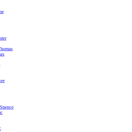
ne
ster
Thomas
ax
o
kee
 Spence
ic
c