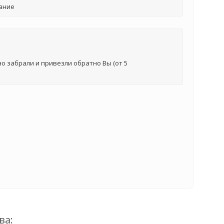
ание
о забрали и привезли обратно Вы (от 5
ва: