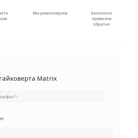
аете
Мы ремонтируем
Бесплатно
асие
привезем
обратно
гайковерта Matrix
ые