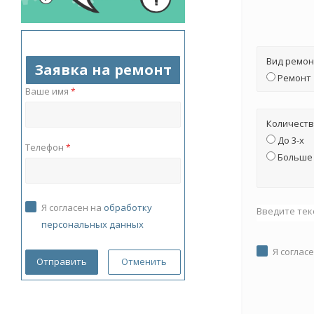
Вид ремон
Заявка на ремонт
Ремонт
Ваше имя
*
Количеств
До 3-х
Телефон
*
Больше 
Я согласен на
обработку
Введите тек
персональных данных
Я соглас
Отменить