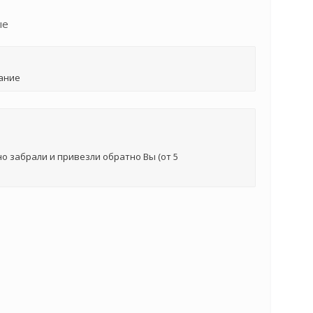
ые
ание
о забрали и привезли обратно Вы (от 5