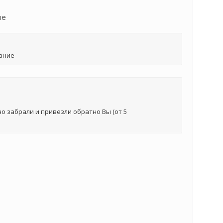
ые
ание
о забрали и привезли обратно Вы (от 5