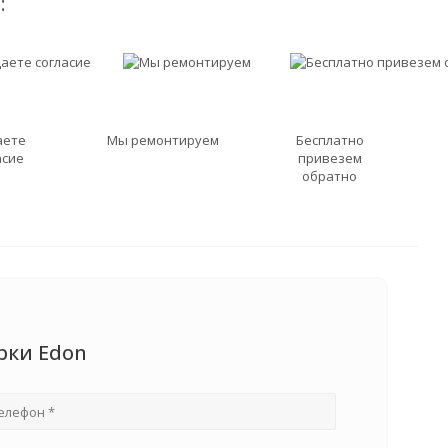
:
аете
Мы ремонтируем
Бесплатно
асие
привезем
обратно
рки Edon