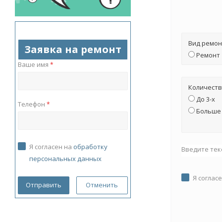
Вид ремон
Заявка на ремонт
Ремонт
Ваше имя
*
Количеств
До 3-х
Телефон
*
Больше 
Я согласен на
обработку
Введите тек
персональных данных
Я соглас
Отменить